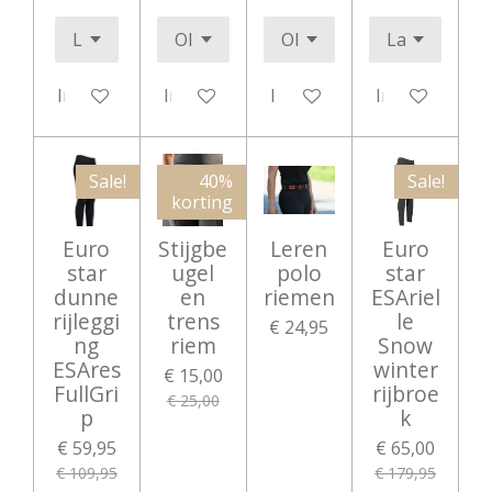
In winkelwagen
In winkelwagen
In winkelwagen
In winkelwag
Sale!
40%
Sale!
korting
Euro
Stijgbe
Leren
Euro
star
ugel
polo
star
dunne
en
riemen
ESAriel
rijleggi
trens
le
€ 24,95
ng
riem
Snow
ESAres
winter
€ 15,00
FullGri
rijbroe
€ 25,00
p
k
€ 59,95
€ 65,00
€ 109,95
€ 179,95