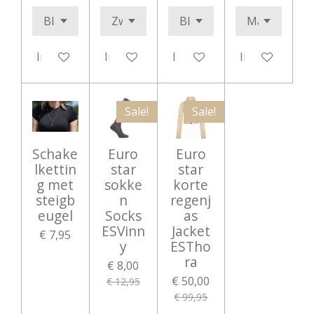
In winkelwagen
In winkelwagen
In winkelwagen
In winkelwag
Sale!
Sale!
Schake
Euro
Euro
lkettin
star
star
g met
sokke
korte
steigb
n
regenj
eugel
Socks
as
ESVinn
Jacket
€ 7,95
y
ESTho
ra
€ 8,00
€ 50,00
€ 12,95
€ 99,95