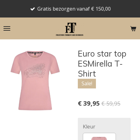
Ga
Gratis bezorgen vanaf € 150,00
direct
naar
de
hoofdinhoud
Euro star top
ESMirella T-
Shirt
Sale!
€ 39,95
€ 59,95
Kleur