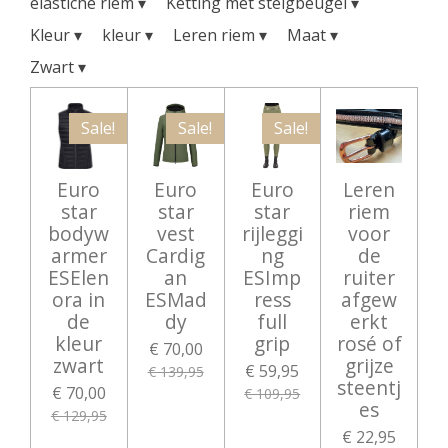
elastiche riem
▾
Ketting met steigbeugel
▾
Kleur
▾
kleur
▾
Leren riem
▾
Maat
▾
Zwart
▾
Sale!
Sale!
Sale!
Euro
Euro
Euro
Leren
star
star
star
riem
bodyw
vest
rijleggi
voor
armer
Cardig
ng
de
ESElen
an
ESImp
ruiter
ora in
ESMad
ress
afgew
de
dy
full
erkt
kleur
grip
rosé of
€ 70,00
zwart
grijze
€ 59,95
€ 139,95
steentj
€ 70,00
€ 109,95
es
€ 129,95
€ 22,95