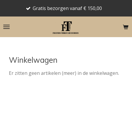
Prod
Ga
Gratis bezorgen vanaf € 150,00
reto
direct
naar
de
hoofdinhoud
Winkelwagen
Er zitten geen artikelen (meer) in de winkelwagen.