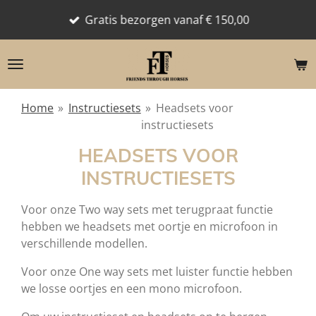
Ga
Gratis bezorgen vanaf € 150,00
direct
naar
de
hoofdinhoud
Home
»
Instructiesets
»
Headsets voor
instructiesets
HEADSETS VOOR
INSTRUCTIESETS
Voor onze Two way sets met terugpraat functie
hebben we headsets met oortje en microfoon in
verschillende modellen.
Voor onze One way sets met luister functie hebben
we losse oortjes en een mono microfoon.