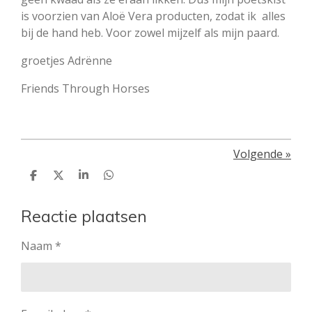
is voorzien van Aloë Vera producten, zodat ik alles
bij de hand heb. Voor zowel mijzelf als mijn paard.
groetjes Adrënne
Friends Through Horses
Volgende
»
D
D
S
D
e
e
h
e
l
e
a
l
e
l
r
e
Reactie plaatsen
n
e
n
Naam *