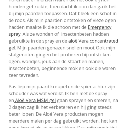
honden gebruikte, toen dacht ik ooo dan ga ik het
bij mijn paarden toepassen. Dat bleek een schot in
de roos. Als mijn paarden ontstoken of vieze ogen
hadden maakte ik die schoon met de
Emergency
spray
. Als ze wonden of insectenbeten hadden
gebruikte in de spray en de
aloë Vera concentrated
gel
. Mijn paarden genazen snel en mooi. Ook mijn
stalgenoten gingen het proberen bij ontstoken
ogen, wondjes, jeuk aan de staart en manen,
insectenbeten, beginnende mok en ook die waren
zeer tevreden.
Pas liep mijn paard kreupel en de spier achter zijn
schouder was wat verdikt. Ik ben met de spray
en
Aloë Vera MSM gel
gaan sprayen en smeren, na
2 dagen zag ik het verbeteren en hij ging steeds
beter lopen. De Aloé Vera producten mogen
meerdere malen per dag gebruikt worden, het kan
geen kwaad als ze eraan likken. Dus mijn poetskist