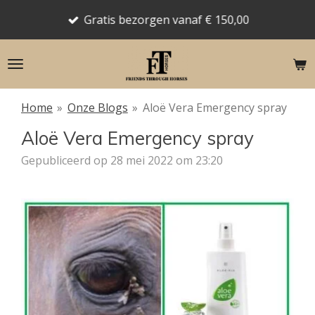
Ga
Gratis bezorgen vanaf € 150,00
direct
naar
de
hoofdinhoud
Home
»
Onze Blogs
»
Aloë Vera Emergency spray
Aloë Vera Emergency spray
Gepubliceerd op 28 mei 2022 om 23:20